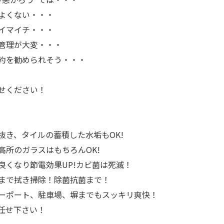
よくない・・・
イマイチ・・・
管理が大変・・・
約を勧められそう・・・
せください！
抜き、タイルの蓄積した水垢もOK!
高所のガラスはもちろんOK!
良くなり節電効果UP!カビ菌は死滅！
まで拭き掃除！除菌抗菌まで！
ーポート、駐車場、塀までもスッキリ爽快！
任せ下さい！